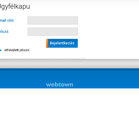
gyfélkapu
mail cím:
elszó:
elfelejtett jelszó