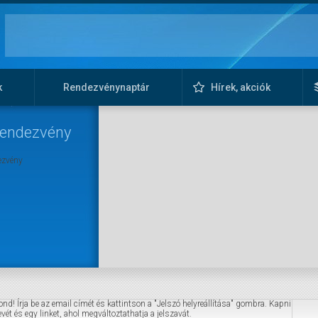
k
Rendezvénynaptár
Hírek, akciók
rendezvény
ezvény
ond! Írja be az email címét és kattintson a "Jelszó helyreállítása" gombra. Kapni
vét és egy linket, ahol megváltoztathatja a jelszavát.