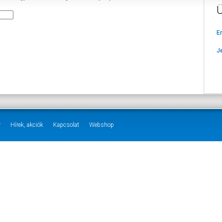
Ü
E
J
r
Hírek, akciók
Kapcsolat
Webshop