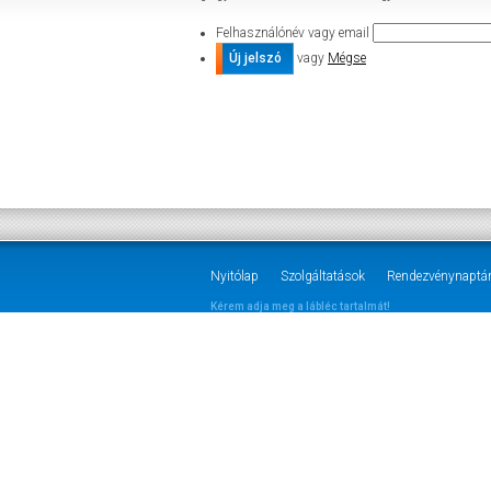
Felhasználónév vagy email
vagy
Mégse
Nyitólap
Szolgáltatások
Rendezvénynaptá
Kérem adja meg a lábléc tartalmát!