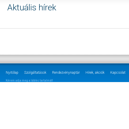
Aktuális hírek
Nyitólap
Szolgáltatások
Rendezvénynaptár
Hírek, akciók
Kapcsolat
Kérem adja meg a lábléc tartalmát!